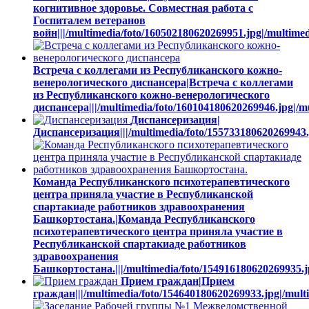
когнитивное здоровье. Совместная работа с
Госпиталем ветеранов
войн|||/multimedia/foto/160502180620269951.jpg|/multime
Встреча с коллегами из Республиканского кожно-
венерологического диспансера|Встреча с коллегами
из Республиканского кожно-венерологического
диспансера|||/multimedia/foto/160104180620269946.jpg|/m
Диспансеризация|
Диспансеризация|||/multimedia/foto/155733180620269943.
Команда Республиканского психотерапевтического
центра приняла участие в Республиканской
спартакиаде работников здравоохранения
Башкортостана.|Команда Республиканского
психотерапевтического центра приняла участие в
Республиканской спартакиаде работников
здравоохранения
Башкортостана.|||/multimedia/foto/154916180620269935.j
Прием граждан|Прием
граждан|||/multimedia/foto/154640180620269933.jpg|/mult