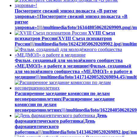
Посмотрите свежий эпизод подкаста «В ритме
здоровья»!|Посмотрите свежий эпизод подкаста «В
ритме
здоровья»!|||/multimedia/foto/163448050620269909.png|/
XVIII Съезд
психиатров России|XVIII Съезд психиатров
России|||/multimedia/foto/162423050620269902.jpg|/multi
Фильм, созданный для молодёжного сообщества
«МЕДМОЛ» о работе в медицине|Фильм, созданный
для молодёжного сообщества «МЕДМОЛ» о работе в
медицине|||/multimedia/foto/141714200520269894.45|/mul
Расширенное заседание комиссии по делам
несовершеннолетних|Расширенное заседание
комиссии по делам
несовершеннолетних|||/multimedia/foto/1622040506202698
День
фармацевтического работника|День
фармацевтического
работника|||/multimedia/foto/141346200520269892.jpg|/mu