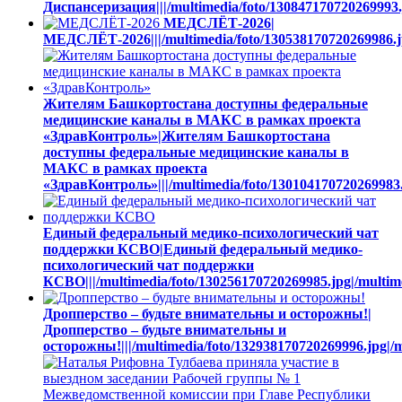
Диспансеризация|||/multimedia/foto/130847170720269993.
МЕДСЛЁТ-2026|
МЕДСЛЁТ-2026|||/multimedia/foto/130538170720269986.jp
Жителям Башкортостана доступны федеральные
медицинские каналы в МАКС в рамках проекта
«ЗдравКонтроль»|Жителям Башкортостана
доступны федеральные медицинские каналы в
МАКС в рамках проекта
«ЗдравКонтроль»|||/multimedia/foto/130104170720269983.
Единый федеральный медико-психологический чат
поддержки КСВО|Единый федеральный медико-
психологический чат поддержки
КСВО|||/multimedia/foto/130256170720269985.jpg|/multim
Дропперство – будьте внимательны и осторожны!|
Дропперство – будьте внимательны и
осторожны!|||/multimedia/foto/132938170720269996.jpg|/