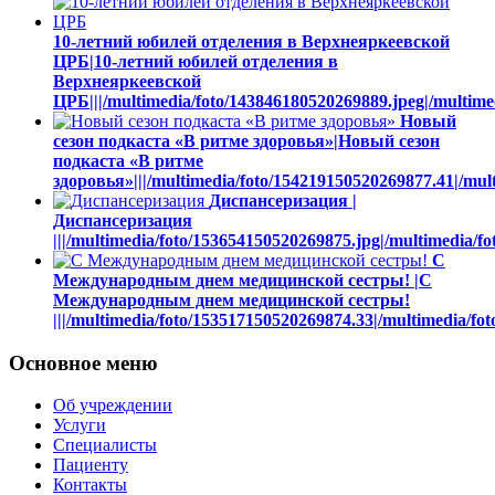
10-летний юбилей отделения в Верхнеяркеевской
ЦРБ|10-летний юбилей отделения в
Верхнеяркеевской
ЦРБ|||/multimedia/foto/143846180520269889.jpeg|/multime
Новый
сезон подкаста «В ритме здоровья»|Новый сезон
подкаста «В ритме
здоровья»|||/multimedia/foto/154219150520269877.41|/mul
Диспансеризация |
Диспансеризация
|||/multimedia/foto/153654150520269875.jpg|/multimedia/f
С
Международным днем медицинской сестры! |С
Международным днем медицинской сестры!
|||/multimedia/foto/153517150520269874.33|/multimedia/f
Основное меню
Об учреждении
Услуги
Специалисты
Пациенту
Контакты