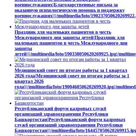
военнослужащих|Благодарственные письма за
оказанную психологическую помощь и поддержку
военнослужащих|||/multimedia/foto/190237050620269922.j
Праздник для маленьких пациентов в честь
Международного дня защиты детей|Праздник для
маленьких пациентов в честь Международного дня
защиты
детей|||/multimedia/foto/190338050620269925.jpg|/multim
Медицинский совет по итогам работы за 1 квартал
2026 года|Медицинский совет по итогам работы за 1
квартал 2026
года|||/multimedia/foto/190046050620269920.jpg|/multime
Республиканский форум кадровых служб
организаций здравоохранения Республики
Башкортостан|Республиканский форум кадровых
служб организаций здравоохранения Республики
Башкортостан|||/multimedia/foto/164457050620269915.jpg