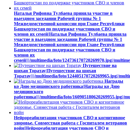
Наталья Рифовна Тулбаева приняла участие в
выездном заседании Рабочей группы № 1
Межведомственной комиссии при Главе Республики
Башкортостан по поддержке участников СВО и
членов их семей|Наталья Рифовна Тулбаева приняла
участие в выездном заседании Рабочей группы № 1
Межведомственной комиссии при Главе Республики
Башкортостан по поддержке участников СВО и
членов их
семей|||/multimedia/foto/124736170720269970.jpg|/multim
Путешествие на
шихан Торатау|Путешествие на шихан
Торатау|||/multimedia/foto/124405170720269965.jpg|/mult
Награды
ко Дню медицинского работника|Награды ко Дню
медицинского
работника|||/multimedia/foto/160905180620269955.jpg|/mu
Нейрореабилитация участников СВО и когнитивное
здоровье. Совместная работа с Госпиталем ветеранов
войн|Нейрореабилитация участников СВО и