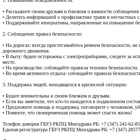
1. Повышение осведомленности:
• Расскажите своим друзьям и близким о важности соблюдения 
• Делитесь информацией о профилактике травм и несчастных с
• Поддерживайте инициативы, направленные на повышение безо
2. Соблюдение правил безопасности:
• На дорогах: всегда пристегивайтесь ремнем безопасности, не
дорожного движения.
• В быту: будьте осторожны с электроприборами, следите за ис
месте.
• На производстве: соблюдайте правила техники безопасности,
• Во время активного отдыха: соблюдайте правила безопасности н
3. Поддержка людей, находящихся в кризисной ситуации:
• Будьте внимательны к своим близким и друзьям.
• Если вы заметили, что кто-то находится в подавленном состо
• Предложите помощь и поддержку, поговорите с человеком, убе
• Помните, что своевременная помощь может спасти жизнь!
Телефон доверия ГБУЗ РКПЦ Минздрава РБ: +7 (347) 241-62-85
Единая регистратура ГБУЗ РКПЦ Минздрава РБ: +7 (347) 28577