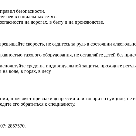
правил безопасности.
лучаев в социальных сетях.
пасности на дорогах, в быту и на производстве.
 превышайте скорость, не садитесь за руль в состоянии алкоголь
правностью газового оборудования, не оставляйте детей без при
 используйте средства индивидуальной защиты, проходите регул
а воде, в горах, в лесу.
янии, проявляет признаки депрессии или говорит о суициде, не и
дите его обратиться к специалисту.
07; 2857570.