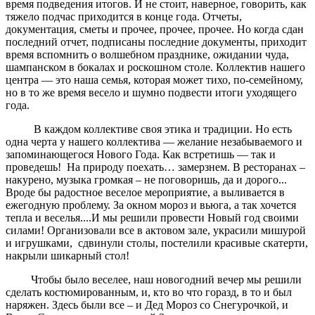
время подведения итогов. И не стоит, наверное, говорить, как
тяжело подчас приходится в конце года. Отчеты,
документация, сметы и прочее, прочее, прочее. Но когда сдан
последний отчет, подписаны последние документы, приходит
время вспомнить о волшебном празднике, ожидании чуда,
шампанском в бокалах и роскошном столе. Коллектив нашего
центра — это наша семья, которая может тихо, по-семейному,
но в то же время весело и шумно подвести итоги уходящего
года.
В каждом коллективе своя этика и традиции. Но есть
одна черта у нашего коллектива — желание незабываемого и
запоминающегося Нового Года. Как встретишь — так и
проведешь! На природу поехать… замерзнем. В ресторанах –
накурено, музыка громкая – не поговоришь, да и дорого...
Вроде бы радостное веселое мероприятие, а выливается в
ежегодную проблему. За окном мороз и вьюга, а так хочется
тепла и веселья....И мы решили провести Новый год своими
силами! Организовали все в актовом зале, украсили мишурой
и игрушками, сдвинули столы, постелили красивые скатерти,
накрыли шикарный стол!
Чтобы было веселее, наш новогодний вечер мы решили
сделать костюмированным, и, кто во что горазд, в то и был
наряжен. Здесь были все – и Дед Мороз со Снегурочкой, и