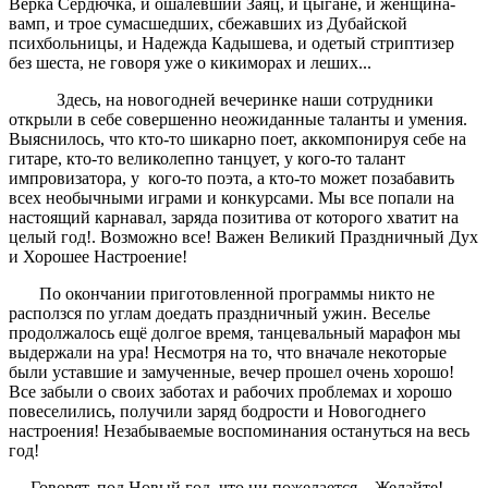
Верка Сердючка, и ошалевший Заяц, и цыгане, и женщина-
вамп, и трое сумасшедших, сбежавших из Дубайской
психбольницы, и Надежда Кадышева, и одетый стриптизер
без шеста, не говоря уже о кикиморах и леших...
Здесь, на новогодней вечеринке наши сотрудники
открыли в себе совершенно неожиданные таланты и умения.
Выяснилось, что кто-то шикарно поет, аккомпонируя себе на
гитаре, кто-то великолепно танцует, у кого-то талант
импровизатора, у кого-то поэта, а кто-то может позабавить
всех необычными играми и конкурсами. Мы все попали на
настоящий карнавал, заряда позитива от которого хватит на
целый год!. Возможно все! Важен Великий Праздничный Дух
и Хорошее Настроение!
По окончании приготовленной программы никто не
расползся по углам доедать праздничный ужин. Веселье
продолжалось ещё долгое время, танцевальный марафон мы
выдержали на ура! Несмотря на то, что вначале некоторые
были уставшие и замученные, вечер прошел очень хорошо!
Все забыли о своих заботах и рабочих проблемах и хорошо
повеселились, получили заряд бодрости и Новогоднего
настроения! Незабываемые воспоминания остануться на весь
год!
Говорят, под Новый год, что ни пожелается... Желайте!