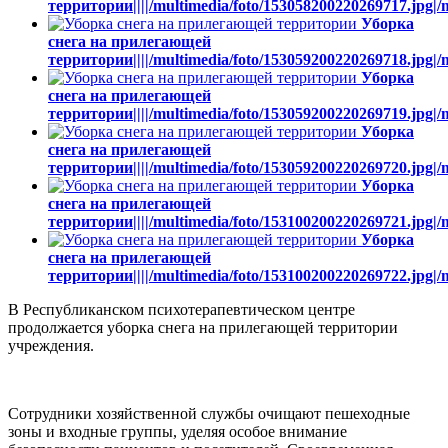
территории||||/multimedia/foto/153058200220269717.jpg|/
Уборка
снега на прилегающей
территории||||/multimedia/foto/153059200220269718.jpg|/
Уборка
снега на прилегающей
территории||||/multimedia/foto/153059200220269719.jpg|/
Уборка
снега на прилегающей
территории||||/multimedia/foto/153059200220269720.jpg|/
Уборка
снега на прилегающей
территории||||/multimedia/foto/153100200220269721.jpg|/
Уборка
снега на прилегающей
территории||||/multimedia/foto/153100200220269722.jpg|/
В Республиканском психотерапевтическом центре
продолжается уборка снега на прилегающей территории
учреждения.
Сотрудники хозяйственной службы очищают пешеходные
зоны и входные группы, уделяя особое внимание