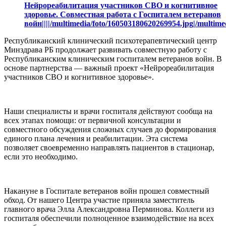
Нейрореабилитация участников СВО и когнитивное
здоровье. Совместная работа с Госпиталем ветеранов
войн||||/multimedia/foto/160503180620269954.jpg|/multim
Республиканский клинический психотерапевтический центр
Минздрава РБ продолжает развивать совместную работу с
Республиканским клиническим госпиталем ветеранов войн. В
основе партнерства — важный проект «Нейрореабилитация
участников СВО и когнитивное здоровье».
Наши специалисты и врачи госпиталя действуют сообща на
всех этапах помощи: от первичной консультации и
совместного обсуждения сложных случаев до формирования
единого плана лечения и реабилитации. Эта система
позволяет своевременно направлять пациентов в стационар,
если это необходимо.
Накануне в Госпитале ветеранов войн прошел совместный
обход. От нашего Центра участие приняла заместитель
главного врача Элла Александровна Перминова. Коллеги из
госпиталя обеспечили полноценное взаимодействие на всех