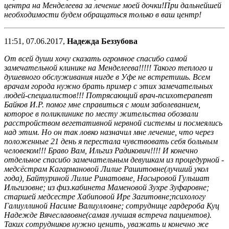
центра на Менделеева за лечение моей дочки!При дальнейшей
необходимости будем обращаться только в ваш центр!
11:51, 07.06.2017,
Надежда Беззубова
От всей души хочу сказать огромное спасибо самой
замечательной клинике на Менделеева!!!!! Такого теплого и
душевного обслуживания нигде в Уфе не встретишь. Всем
врачам города нужно брать пример с этих замечательных
людей-специалистов!!! Потрясающий врач-психотерапевт
Байков И.Р. помог мне справиться с моим заболеванием,
которое в поликлинике по месту жительства обозвали
расстройством вегетативной нервной системы и посмеялись
над этим. Но он так ловко назначил мне лечение, что через
положенные 21 день я перестала чувствовать себя больным
человеком!!! Браво Вам, Ильгиз Радикович!!!! И конечно
отдельное спасибо замечательным девушкам из процедурной -
медсёстрам Кагармановой Лилие Рашитовне(лучший укол
года), Байтуриной Лилие Ринатовне, Насыровой Гульшат
Ильгизовне; из физ.кабинета Маменовой Зухре Зуфаровне;
старшей медсестре Хабиповой Ире Загитовне;психологу
Галиуллиной Насиме Валиулловне; сотруднице гардероба Куц
Надежде Вячеславовне(самая лучшая встреча пациентов).
Таких сотрудников нужно ценить, уважать и конечно же