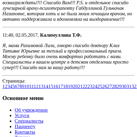
вознаграждать!!!! Спасибо Вам!!! P.S. и отдельное спасибо
лучезарной врачу-психотерапевту Габдуллиной Гульчачак
Назиповне, которая хоть и не была моим лечащим врачом, но
активно поддерживала и вдохновляла на выздоравление!!!
11:40, 02.05.2017,
Калимуллина Т.Ф.
Я, мама Рахимовой Лили, говорю спасибо доктору Клих
Татьяне Юрьевне за теплый и профессиональный прием.
Моему ребенку было очень комфортно работать с вами.
Специалисты в вашем центре в детском отделении просто
супер!!! Спасибо вам за вашу работу!!!
Страницы:
1
2
3
4
5
6
7
8
9
10
11
12
13
14
15
16
17
18
19
20
21
22
23
24
25
26
27
28
29
30
31
32
Основное меню
Об учреждении
Услуги
Специалисты
Пациенту
Контакты