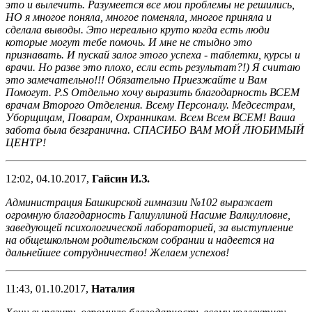
это и вылечить. Разумеется все мои проблемы не решились,
НО я многое поняла, многое поменяла, многое приняла и
сделала выводы. Это нереально круто когда есть люди
которые могут тебе помочь. И мне не стыдно это
признавать. И пускай залог этого успеха - таблетки, курсы и
врачи. Но разве это плохо, если есть результат?!) Я считаю
это замечательно!!! Обязательно Приезжайте и Вам
Помогут. P.S Отдельно хочу выразить благодарность ВСЕМ
врачам Второго Отделения. Всему Персоналу. Медсестрам,
Уборщицам, Поварам, Охранникам. Всем Всем ВСЕМ! Ваша
забота была безгранична. СПАСИБО ВАМ МОЙ ЛЮБИМЫЙ
ЦЕНТР!
12:02, 04.10.2017,
Гайсин И.З.
Администрация Башкирской гимназии №102 выражает
огромную благодарность Галиуллиной Насиме Валиулловне,
заведующей психологической лабораторией, за выступление
на общешкольном родительском собрании и надеется на
дальнейшее сотрудничество! Желаем успехов!
11:43, 01.10.2017,
Наталия