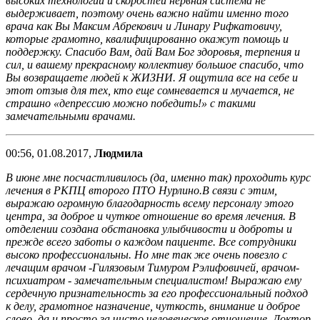
высоких технологий и скоростей нервная система не
выдерживает, поэтому очень важно найти именно того
врача как Вы Максим Абрекович и Линару Рифкатовичу,
которые грамотно, квалифицированно окажут помощь и
поддержку. Спасибо Вам, дай Вам Бог здоровья, терпения и
сил, и вашему прекрасному коллективу большое спасибо, что
Вы возвращаете людей к ЖИЗНИ. Я ощутила все на себе и
этот отзыв для тех, кто еще сомневается и мучается, не
страшно «депрессию можно победить!» с такими
замечательными врачами.
00:56, 01.08.2017,
Людмила
В июне мне посчастливилось (да, именно так) проходить курс
лечения в РКПЦ второго ПТО Нурлино.В связи с этим,
выражаю огромную благодарность всему персоналу этого
центра, за доброе и чуткое отношение во время лечения. В
отделении создана обстановка улыбчивости и доброты и
прежде всего заботы о каждом пациенте. Все сотрудники
высоко профессиональны. Но мне так же очень повезло с
лечащим врачом -Гилязовым Тимуром Рэлифовичей, врачом-
психиатром - замечательным специалистом! Выражаю ему
сердечную признательность за его профессиональный подход
к делу, грамотное назначение, чуткость, внимание и доброе
слово, да и просто за чисто человеческое отношение. Доктор