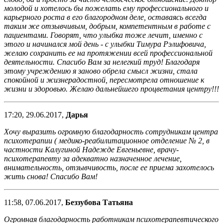
молодой и хотелось бы пожелать ему профессионального и
карьерного роста в его благородном деле, оставаясь всегда
таким же отзывчивым, добрым, компетентным в работе с
пациентами. Говорят, что улыбка тоже лечит, именно с
этого и начинался мой день - с улыбки Тимура Рэлифовича,
желаю сохранить ее на протяжении всей профессиональной
деятельности. Спасибо Вам за нелегкий труд! Благодаря
этому учреждению я заново обрела смысл жизни, стала
спокойной и жизнерадостной, пересмотрела отношение к
жизни и здоровью. Желаю дальнейшего процветания центру!!!
17:20, 29.06.2017,
Дарья
Хочу выразить огромную благодарность сотрудникам центра
психотерапии ( медико-реабилитационное отделение № 2, в
частности Калугиной Надежде Евгеньевне, врачу-
психотерапевту за адекватно назначенное лечение,
внимательность, отзывчивость, после ее приема захотелось
жить снова! Спасибо Вам!
11:58, 07.06.2017,
Беззубова Татьяна
Огромная благодарность работникам психотерапевтического