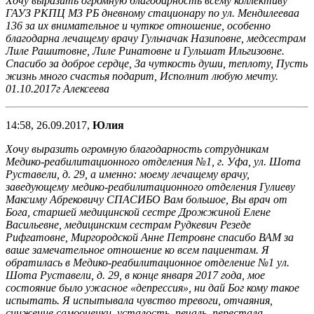
Хочу выразить огромную благодарность всему коллективу
ГАУЗ РКПЦ МЗ РБ дневному стационару по ул. Мендилееваа
136 за их внимательное и чуткое отношение, особенно
благодарна лечащему врачу Гульчачак Назиповне, медсестрам
Лиле Рашитовне, Лиле Ринатовне и Гульшат Ильгизовне.
Спасибо за доброе сердце, За чуткость души, теплоту, Пусть
жизнь много счастья подарит, Исполнит любую мечту.
01.10.2017г Алексеева
14:58, 26.09.2017,
Юлия
Хочу выразить огромную благодарность сотрудникам
Медико-реабилитационного отделения №1, г. Уфа, ул. Шота
Руставели, д. 29, а именно: моему лечащему врачу,
заведующему медико-реабилитационного отделения Гулиеву
Максиму Абрековичу СПАСИБО Вам большое, Вы врач от
Бога, старшей медицинской сестре Дрожжиной Елене
Васильевне, медицинским сестрам Рудкевич Резеде
Рифгатовне, Миргородской Анне Петровне спасибо ВАМ за
ваше замечательное отношение ко всем пациентам. Я
обратилась в Медико-реабилитационное отделение №1 ул.
Шота Руставели, д. 29, в конце января 2017 года, мое
состояние было ужасное «депрессия», ни дай Бог кому такое
испытать. Я испытывала чувство тревоги, отчаяния,
снижение самооценки, усталость, печаль, перестала