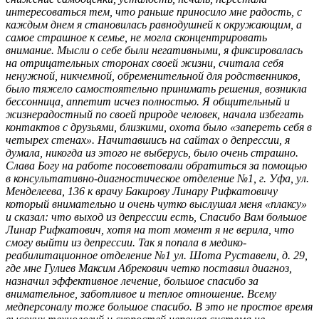
интересоваться тем, что раньше приносило мне радость, с
каждым днем я становилась равнодушней к окружающим, а
самое страшное к семье, не могла сконцентрировать
внимание. Мысли о себе были негативными, я фиксировалась
на отрицательных сторонах своей жизни, считала себя
ненужной, никчемной, обременительной для родственников,
было тяжело самостоятельно принимать решения, возникла
бессонница, аппетит исчез полностью. Я общительный и
жизнерадостный по своей природе человек, начала избегать
контактов с друзьями, близкими, охота было «запереть себя в
четырех стенах». Начитавшись на сайтах о депрессии, я
думала, никогда из этого не выберусь, было очень страшно.
Слава Богу на работе посоветовали обратиться за помощью
в консультативно-диагностическое отделение №1, г. Уфа, ул.
Менделеева, 136 к врачу Бакирову Линару Рифкатовичу
который внимательно и очень чутко выслушал меня «плаксу»
и сказал: что выход из депрессии есть, Спасибо Вам большое
Линар Рифкатович, хотя на тот момент я не верила, что
смогу выйти из депрессии. Так я попала в медико-
реабилитационное отделение №1 ул. Шота Руставели, д. 29,
где мне Гулиев Максим Абрекович четко поставил диагноз,
назначил эффективное лечение, большое спасибо за
внимательное, заботливое и теплое отношение. Всему
медперсоналу тоже большое спасибо. В это не простое время