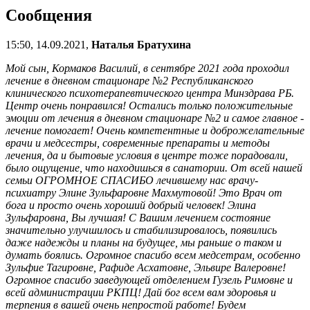
Сообщения
15:50, 14.09.2021,
Наталья Братухина
Мой сын, Кормаков Василий, в сентябре 2021 года проходил
лечение в дневном стационаре №2 Республиканского
клинического психотерапевтического центра Минздрава РБ.
Центр очень понравился! Остались только положительные
эмоции от лечения в дневном стационаре №2 и самое главное -
лечение помогает! Очень компетентные и доброжелательные
врачи и медсестры, современные препараты и методы
лечения, да и бытовые условия в центре тоже порадовали,
было ощущение, что находишься в санатории. От всей нашей
семьи ОГРОМНОЕ СПАСИБО лечившему нас врачу-
психиатру Элине Зульфаровне Махмутовой! Это Врач от
бога и просто очень хороший добрый человек! Элина
Зульфаровна, Вы лучшая! С Вашим лечением состояние
значительно улучшилось и стабилизировалось, появились
даже надежды и планы на будущее, мы раньше о таком и
думать боялись. Огромное спасибо всем медсетрам, особенно
Зульфие Тагировне, Рафиде Асхатовне, Эльвире Валеровне!
Огромное спасибо заведующей отделением Гузель Римовне и
всей администрации РКПЦ! Дай бог всем вам здоровья и
терпения в вашей очень непростой работе! Будем