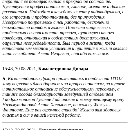
терапии с её помощью вышла в прекрасное состояние.
Чувствуется профессионализм, а, главное, желание и дальше
развиваться. Подходит к каждому клиенту индивидуально, с
его запросами и предпочтениями, без принуждения.
Невероятно понравилось с ней работать, бесконечно
благодарна за порядок в голове. Помогала чаще всего с
проблемами созависимости, тревоги, аутоагрессивного
поведения, отношения к собственным достижениям,
ощущения неопределённости. Был период в жизни, когда
единственным местом успокоения и принятия в жизни являлся
лишь её кабинет. Алёна Игоревна, спасибо вам за всё.
15:48, 30.08.2021,
Камалетдинова Дилара
Я, Камалетдинова Дилара пролечившись в отделении ПТО2,
хочу выразить благодарность за профессионализм, за чуткое
и внимательное отношение обслуживающему персоналу, а
так же особая благодарность заведующей отделением
Габдрахмановой Гузалие Гайсиновне и моему лечащему врачу
Низамутдиновой Алине Халиловне, психологу Фаягуль
Фаитовне. Еще раз огромное спасибо! Желаю вам здоровья,
счастья и сил в вашей нелегкой работе.