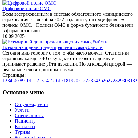
Цифровой полис ОМС
Всем застрахованным в системе обязательного медицинского
страхования с 1 декабря 2022 года доступны «цифровые»
полисы ОМС. Полисы ОМС в форме бумажного бланка или
в форме пластико...
10.09.2025
Всемирный день предотвращения самоубийств
Сегодня мир говорит о том, о чём часто молчат. Статистика
страшная: каждые 40 секунд кто-то теряет надежду и
принимает решение уйти из жизни. Но за каждой цифрой —
реальный человек, который нужд...
Страницы:
1
2
3
4
5
6
7
8
9
10
11
12
13
14
15
16
17
18
19
20
21
22
23
24
25
26
27
28
29
30
31
32
Основное меню
Об учреждении
Услуги
Специалисты
Пациенту
Контакты
Туризм
80-летие Победы