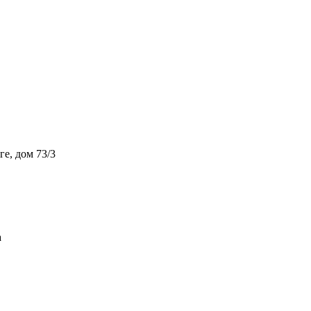
ге, дом 73/3
а