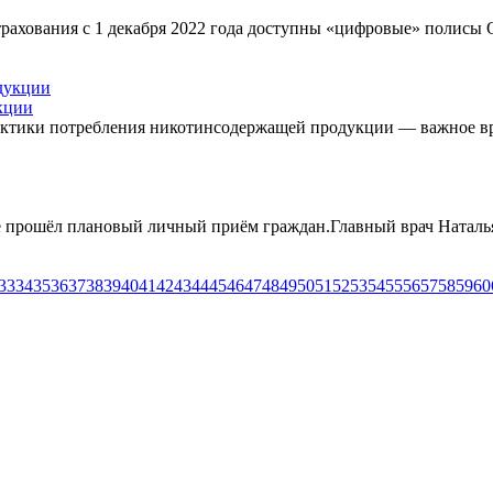
страхования с 1 декабря 2022 года доступны «цифровые» поли
кции
актики потребления никотинсодержащей продукции — важное врем
 прошёл плановый личный приём граждан.Главный врач Наталья
33
34
35
36
37
38
39
40
41
42
43
44
45
46
47
48
49
50
51
52
53
54
55
56
57
58
59
60