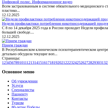
Цифровой полис. Информационное видео
Всем застрахованным в системе обязательного медицинского 
пластико...
12.12.2025
Неделя профилактики потребления никотинсодержащей проду
С 8 по 14 декабря 2025 года в России проходит Неделя профил
большей свободе....
12.12.2025
Прием граждан
В Республиканском клиническом психотерапевтическом центре
детально обсудила текущие воп...
Страницы:
1
2
3
4
5
6
7
8
9
10
11
12
13
14
15
16
17
18
19
20
21
22
23
24
25
26
27
28
29
30
31
32
Основное меню
Об учреждении
Услуги
Специалисты
Пациенту
Контакты
Туризм
80-летие Победы