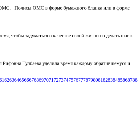
сы ОМС. Полисы ОМС в форме бумажного бланка или в форме
я, чтобы задуматься о качестве своей жизни и сделать шаг к
 Рифовна Тулбаева уделила время каждому обратившемуся и
61
62
63
64
65
66
67
68
69
70
71
72
73
74
75
76
77
78
79
80
81
82
83
84
85
86
87
88