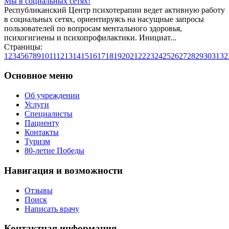
Мы в социальных сетях!
Республиканский Центр психотерапии ведет активную работу
в социальных сетях, ориентируясь на насущные запросы
пользователей по вопросам ментального здоровья,
психогигиены и психопрофилактики. Инициат...
Страницы:
1
2
3
4
5
6
7
8
9
10
11
12
13
14
15
16
17
18
19
20
21
22
23
24
25
26
27
28
29
30
31
32
Основное меню
Об учреждении
Услуги
Специалисты
Пациенту
Контакты
Туризм
80-летие Победы
Навигация и возможности
Отзывы
Поиск
Написать врачу
Контактная информация