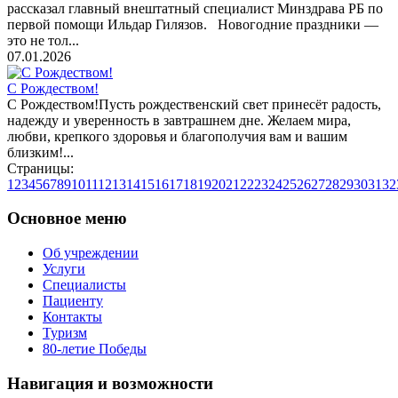
рассказал главный внештатный специалист Минздрава РБ по
первой помощи Ильдар Гилязов. Новогодние праздники —
это не тол...
07.01.2026
С Рождеством!
С Рождеством!Пусть рождественский свет принесёт радость,
надежду и уверенность в завтрашнем дне. Желаем мира,
любви, крепкого здоровья и благополучия вам и вашим
близким!...
Страницы:
1
2
3
4
5
6
7
8
9
10
11
12
13
14
15
16
17
18
19
20
21
22
23
24
25
26
27
28
29
30
31
32
Основное меню
Об учреждении
Услуги
Специалисты
Пациенту
Контакты
Туризм
80-летие Победы
Навигация и возможности