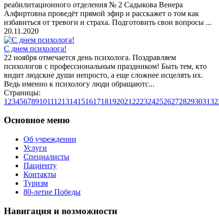
реабилитационного отделения № 2 Садыкова Венера
Алфиртовна проведёт прямой эфир и расскажет о том как
избавиться от тревоги и страха. Подготовить свои вопросы ...
20.11.2020
С днем психолога!
22 ноября отмечается день психолога. Поздравляем
психологов с профессиональным праздником! Быть тем, кто
видит людские души непросто, а еще сложнее исцелять их.
Ведь именно к психологу люди обращаютс...
Страницы:
1
2
3
4
5
6
7
8
9
10
11
12
13
14
15
16
17
18
19
20
21
22
23
24
25
26
27
28
29
30
31
32
Основное меню
Об учреждении
Услуги
Специалисты
Пациенту
Контакты
Туризм
80-летие Победы
Навигация и возможности