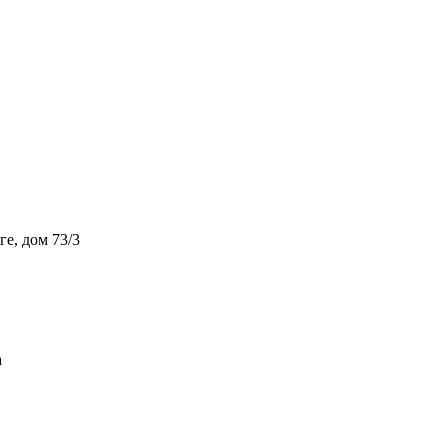
ге, дом 73/3
а