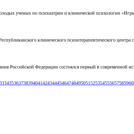
олодых ученых по психиатрии и клинической психологии «Игры 
Республиканского клинического психотерапевтического центра с
рания Российской Федерации состоялся первый в современной ис
33
34
35
36
37
38
39
40
41
42
43
44
45
46
47
48
49
50
51
52
53
54
55
56
57
58
59
60