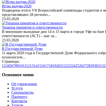
Игры разума-2020
Подведены итоги VII Всероссийской олимпиады студентов и м
представлявших 28 регионо...
23.03.2020
Терапия принятия и ответственности
В минувшие выходные дни 14 и 15 марта в городе Уфе на базе 
ответственности (АСТ) – шаг за...
23.03.2020
В Государственной Думе
11 марта 2020 года в Государственной Думе Федерального соб
психологиче...
Страницы:
1
2
3
4
5
6
7
8
9
10
11
12
13
14
15
16
17
18
19
20
21
22
23
24
25
26
27
28
29
30
31
32
Основное меню
Об учреждении
Услуги
Специалисты
Пациенту
Контакты
Туризм