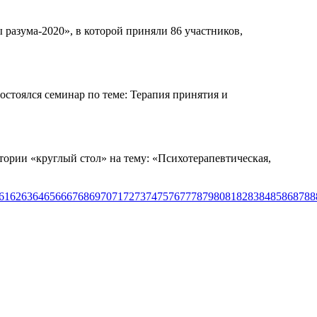
разума-2020», в которой приняли 86 участников,
остоялся семинар по теме: Терапия принятия и
тории «круглый стол» на тему: «Психотерапевтическая,
61
62
63
64
65
66
67
68
69
70
71
72
73
74
75
76
77
78
79
80
81
82
83
84
85
86
87
88