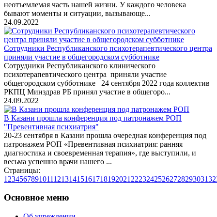
неотъемлемая часть нашей жизни. У каждого человека
бывают моменты и ситуации, вызывающе...
24.09.2022
Сотрудники Республиканского психотерапевтического центра
приняли участие в общегородском субботнике
Сотрудники Республиканского клинического
психотерапевтического центра приняли участие
общегородском субботнике 24 сентября 2022 года коллектив
РКПЦ Минздрав РБ принял участие в общегоро...
24.09.2022
В Казани прошла конференция под патронажем РОП
"Превентивная психиатрия"
20-23 сентября в Казани прошла очередная конференция под
патронажем РОП «Превентивная психиатрия: ранняя
диагностика и своевременная терапия», где выступили, и
весьма успешно врачи нашего ...
Страницы:
1
2
3
4
5
6
7
8
9
10
11
12
13
14
15
16
17
18
19
20
21
22
23
24
25
26
27
28
29
30
31
32
Основное меню
Об учреждении