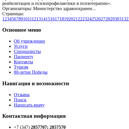
реабилитации и психопрофилактики в психотерапии».
Организаторы: Министерство здравоохранен...
Страницы:
1
2
3
4
5
6
7
8
9
10
11
12
13
14
15
16
17
18
19
20
21
22
23
24
25
26
27
28
29
30
31
32
Основное меню
Об учреждении
Услуги
Специалисты
Пациенту
Контакты
Туризм
80-летие Победы
Навигация и возможности
Отзывы
Поиск
Написать врачу
Контактная информация
+7 (347)
2857707; 2857570