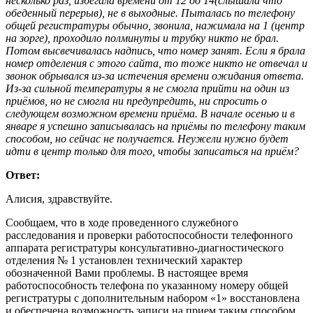
несколько раз, избегала времени от 12 до 14(слышала что
обеденный перерыв), не в выходные. Пыталась по телефону
общей регистратуры обычно, звонила, нажимала на 1 (центр
на зорге), проходило полминуты и трубку никто не брал.
Потом высвечивалась надпись, что номер занят. Если я брала
номер отделения с этого сайта, то тоже никто не отвечал и
звонок обрывался из-за истечения времени ожидания ответа.
Из-за сильной температуры я не смогла прийти на один из
приёмов, но не смогла ни предупредить, ни спросить о
следующем возможном времени приёма. В начале осенью и в
январе я успешно записывалась на приёмы по телефону таким
способом, но сейчас не получается. Неужели нужно будет
идти в центр только для того, чтобы записаться на приём?
Ответ:
Алисия, здравствуйте.
Сообщаем, что в ходе проведенного служебного
расследования и проверки работоспособности телефонного
аппарата регистратуры консультативно-диагностического
отделения № 1 установлен технический характер
обозначенной Вами проблемы. В настоящее время
работоспособность телефона по указанному номеру общей
регистратуры с дополнительным набором «1» восстановлена
и обеспечена возможность записи на прием таким способом.