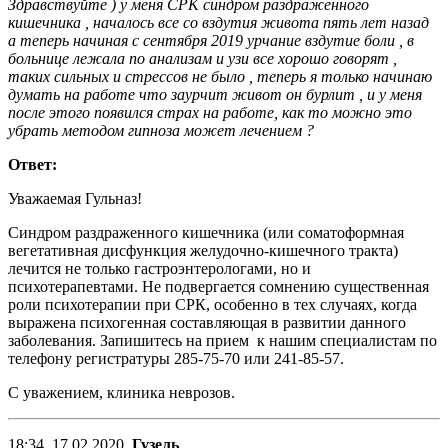
Здравствуйте ) у меня СРК синдром раздражённого
кишечника , началось все со вздутия живота пять лет назад
а теперь начиная с сентября 2019 урчание вздутие боли , в
больнице лежала по анализам и узи все хорошо говорят ,
таких сильных и стрессов не было , теперь я только начинаю
думать на работе что заурчит живот он бурлит , и у меня
после этого появился страх на работе, как то можно это
убрать методом гипноза может лечением ?
Ответ:
Уважаемая Гульназ!
Синдром раздраженного кишечника (или соматоформная
вегетативная дисфункция желудочно-кишечного тракта)
лечится не только гастроэнтерологами, но и
психотерапевтами. Не подвергается сомнению существенная
роли психотерапии при СРК, особенно в тех случаях, когда
выражена психогенная составляющая в развитии данного
заболевания. Запишитесь на прием к нашим специалистам по
телефону регистратуры 285-75-70 или 241-85-57.
С уважением, клиника неврозов.
18:34, 17.02.2020,
Гузель