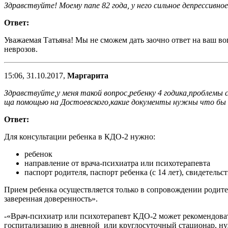
Здравствуйте! Моему папе 82 года, у него сильное депрессивн
Ответ:
Уважаемая Татьяна! Мы не сможем дать заочно ответ на ваш во
неврозов.
15:06, 31.10.2017,
Маргарита
Здравствуйте,у меня такой вопрос,ребенку 4 годика,проблемы 
ща помощью на Достоевского,какие документы нужны что бы 
Ответ:
Для консультации ребенка в КДО-2 нужно:
ребенок
направление от врача-психиатра или психотерапевта
паспорт родителя, паспорт ребенка (с 14 лет), свидетел
Прием ребенка осуществляется только в сопровождении родите
заверенная доверенность».
-«Врач-психиатр или психотерапевт КДО-2 может рекомендоват
госпитализацию в дневной или круглосуточный стационар, ну