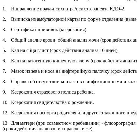
1. Направление врача-психиатра/психотерапевта КДО-2
2. Выписка из амбулаторной карты по форме отделения (выдае
3. Сертификат прививок (ксерокопия).
4. Общий анализ крови, общий анализ мочи (срок действия ана
5. Кал на яйца глист (срок действия анализа 10 дней).
6. Кал на патогенную кишечную флору (срок действия анализа
7. Мазок из зева и носа на дифтерийную палочку (срок действи
8. Справка об отсутствии контактов с инфекционными и кожн
9. Ксерокопия страхового полиса ребенка.
10. Ксерокопия свидетельства о рождении.
12. Ксерокопия паспорта родителя или другого законного пред
13. Для матери (при совместном пребывании) - флюорография ор
(сроки действия анализов и справок те же).