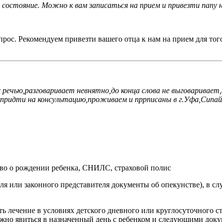
ое состояние. Можно к вам записаться на прием и привезти папу
прос. Рекомендуем привезти вашего отца к нам на прием для тог
с речью,разговаривает невнятно,до конца слова не выговаривает
придти на консультацию,проживаем и пррписаны в г.Уфа,Сипай
ьство о рождении ребенка, СНИЛС, страховой полис
ля или законного представителя документы об опекунстве), в 
ь лечение в условиях детского дневного или круглосуточного с
жно явиться в назначенный день с ребенком и следующими доку