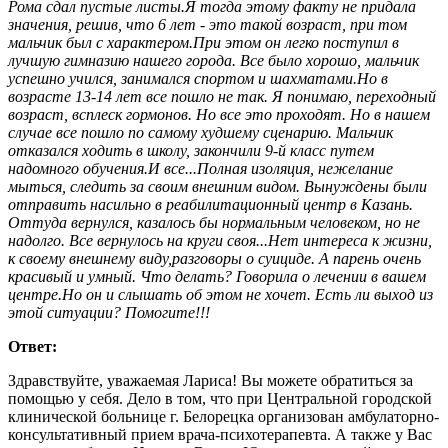
Рома сдал пустые листы.Я тогда этому факту не придала
значения, решив, что 6 лет - это такой возраст, при том
мальчик был с характером.При этом он легко поступил в
лучшую гимназию нашего города. Все было хорошо, мальчик
успешно учился, занимался спортом и шахматами.Но в
возрасте 13-14 лет все пошло не так. Я понимаю, переходный
возраст, всплеск гормонов. Но все это проходят. Но в нашем
случае все пошло по самому худшему сценарию. Мальчик
отказался ходить в школу, закончили 9-й класс путем
надомного обучения.И все...Полная изоляция, нежелание
мыться, следить за своим внешним видом. Вынуждены были
отправить насильно в реабилитационный центр в Казань.
Оттуда вернулся, казалось бы нормальным человеком, но не
надолго. Все вернулось на круги своя...Нет интереса к жизни,
к своему внешнему виду,разговоры о суициде. А парень очень
красивый и умный. Что делать? Говорила о лечении в вашем
центре.Но он и слышать об этом не хочет. Есть ли выход из
этой ситуации? Помогите!!!
Ответ:
Здравствуйте, уважаемая Лариса! Вы можете обратиться за
помощью у себя. Дело в том, что при Центральной городской
клинической больнице г. Белорецка организован амбулаторно-
консультативный прием врача-психотерапевта. А также у Вас