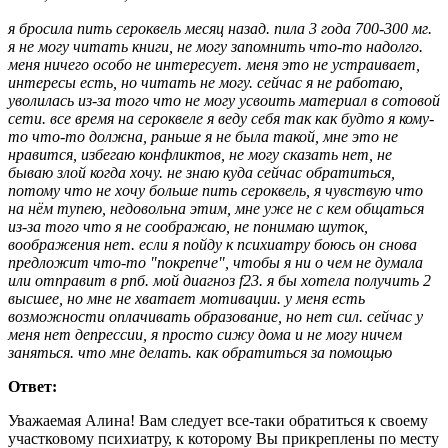
я бросила пить сероквель месяц назад. пила 3 года 700-300 мг.
я не могу читать книги, не могу запомнить что-то надолго.
меня ничего особо не интересует. меня это не устраивает,
интересы есть, но читать не могу. сейчас я не работаю,
уволилась из-за того что не могу усвоить материал в сотовой
сети. все время на сероквеле я веду себя так как будто я кому-
то что-то должна, раньше я не была такой, мне это не
нравится, избегаю конфликтов, не могу сказать нет, не
бываю злой когда хочу. не знаю куда сейчас обратиться,
потому что не хочу больше пить сероквель, я чувствую что
на нём тупею, недовольна этим, мне уже не с кем общаться
из-за того что я не соображаю, не понимаю шуток,
воображения нет. если я пойду к психиатру боюсь он снова
предложит что-то "покрепче", чтобы я ни о чем не думала
или отправит в рпб. мой диагноз f23. я бы хотела получить 2
высшее, но мне не хватает мотивации. у меня есть
возможности оплачивать образование, но нет сил. сейчас у
меня нет депрессии, я просто сижу дома и не могу ничем
заняться. что мне делать. как обратиться за помощью
Ответ:
Уважаемая Алина! Вам следует все-таки обратиться к своему
участковому психиатру, к которому Вы прикреплены по месту