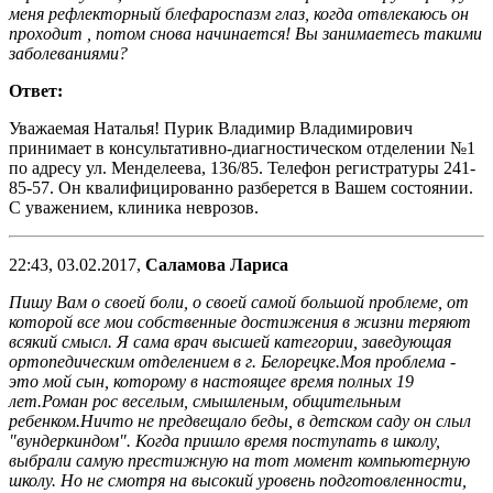
меня рефлекторный блефароспазм глаз, когда отвлекаюсь он
проходит , потом снова начинается! Вы занимаетесь такими
заболеваниями?
Ответ:
Уважаемая Наталья! Пурик Владимир Владимирович
принимает в консультативно-диагностическом отделении №1
по адресу ул. Менделеева, 136/85. Телефон регистратуры 241-
85-57. Он квалифицированно разберется в Вашем состоянии.
С уважением, клиника неврозов.
22:43, 03.02.2017,
Саламова Лариса
Пишу Вам о своей боли, о своей самой большой проблеме, от
которой все мои собственные достижения в жизни теряют
всякий смысл. Я сама врач высшей категории, заведующая
ортопедическим отделением в г. Белорецке.Моя проблема -
это мой сын, которому в настоящее время полных 19
лет.Роман рос веселым, смышленым, общительным
ребенком.Ничто не предвещало беды, в детском саду он слыл
"вундеркиндом". Когда пришло время поступать в школу,
выбрали самую престижную на тот момент компьютерную
школу. Но не смотря на высокий уровень подготовленности,