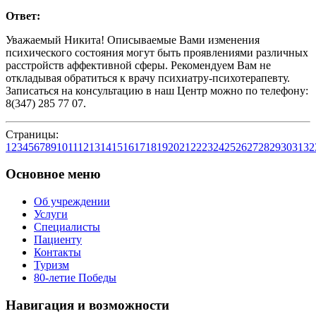
Ответ:
Уважаемый Никита! Описываемые Вами изменения
психического состояния могут быть проявлениями различных
расстройств аффективной сферы. Рекомендуем Вам не
откладывая обратиться к врачу психиатру-психотерапевту.
Записаться на консультацию в наш Центр можно по телефону:
8(347) 285 77 07.
Страницы:
1
2
3
4
5
6
7
8
9
10
11
12
13
14
15
16
17
18
19
20
21
22
23
24
25
26
27
28
29
30
31
32
Основное меню
Об учреждении
Услуги
Специалисты
Пациенту
Контакты
Туризм
80-летие Победы
Навигация и возможности