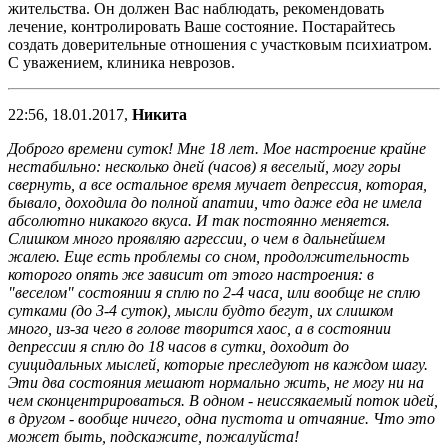
жительства. Он должен Вас наблюдать, рекомендовать
лечение, контролировать Ваше состояние. Постарайтесь
создать доверительные отношения с участковым психиатром.
С уважением, клиника неврозов.
22:56, 18.01.2017,
Никита
Доброго времени суток! Мне 18 лет. Мое настроение крайне
нестабильно: несколько дней (часов) я веселый, могу горы
свернуть, а все остальное время мучает депрессия, которая,
бывало, доходила до полной апатии, что даже еда не имела
абсолютно никакого вкуса. И так постоянно меняется.
Слишком много проявляю агрессии, о чем в дальнейшем
жалею. Еще есть проблемы со сном, продолжительность
которого опять же зависит от этого настроения: в
"веселом" состоянии я сплю по 2-4 часа, или вообще не сплю
сутками (до 3-4 суток), мысли будто бегут, их слишком
много, из-за чего в голове творится хаос, а в состоянии
депрессии я сплю до 18 часов в сутки, доходит до
суицидальных мыслей, которые преследуют нв каждом шагу.
Эти два состояния мешают нормально жить, не могу ни на
чем сконцентрироваться. В одном - неиссякаемый поток идей,
в другом - вообще ничего, одна пустота и отчаяние. Что это
может быть, подскажите, пожалуйста!