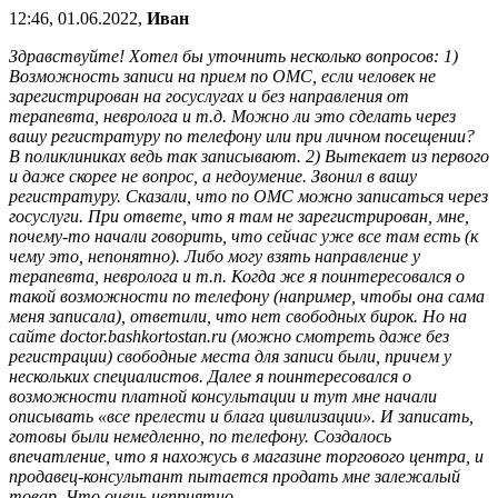
12:46, 01.06.2022,
Иван
Здравствуйте! Хотел бы уточнить несколько вопросов: 1)
Возможность записи на прием по ОМС, если человек не
зарегистрирован на госуслугах и без направления от
терапевта, невролога и т.д. Можно ли это сделать через
вашу регистратуру по телефону или при личном посещении?
В поликлиниках ведь так записывают. 2) Вытекает из первого
и даже скорее не вопрос, а недоумение. Звонил в вашу
регистратуру. Сказали, что по ОМС можно записаться через
госуслуги. При ответе, что я там не зарегистрирован, мне,
почему-то начали говорить, что сейчас уже все там есть (к
чему это, непонятно). Либо могу взять направление у
терапевта, невролога и т.п. Когда же я поинтересовался о
такой возможности по телефону (например, чтобы она сама
меня записала), ответили, что нет свободных бирок. Но на
сайте doctor.bashkortostan.ru (можно смотреть даже без
регистрации) свободные места для записи были, причем у
нескольких специалистов. Далее я поинтересовался о
возможности платной консультации и тут мне начали
описывать «все прелести и блага цивилизации». И записать,
готовы были немедленно, по телефону. Создалось
впечатление, что я нахожусь в магазине торгового центра, и
продавец-консультант пытается продать мне залежалый
товар. Что очень неприятно.