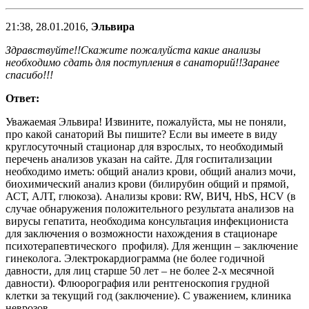
21:38, 28.01.2016,
Эльвира
Здравствуйте!!Скажите пожалуйста какие анализы
необходимо сдать для поступления в санаторий!!Заранее
спасибо!!!
Ответ:
Уважаемая Эльвира! Извините, пожалуйста, мы не поняли,
про какой санаторий Вы пишите? Если вы имеете в виду
круглосуточный стационар для взрослых, то необходимый
перечень анализов указан на сайте. Для госпитализации
необходимо иметь: общий анализ крови, общий анализ мочи,
биохимический анализ крови (билирубин общий и прямой,
АСТ, АЛТ, глюкоза). Анализы крови: RW, ВИЧ, HbS, HCV (в
случае обнаружения положительного результата анализов на
вирусы гепатита, необходима консультация инфекциониста
для заключения о возможности нахождения в стационаре
психотерапевтического профиля). Для женщин – заключение
гинеколога. Электрокардиограмма (не более годичной
давности, для лиц старше 50 лет – не более 2-х месячной
давности). Флюорография или рентгеноскопия грудной
клетки за текущий год (заключение). С уважением, клиника
неврозов.