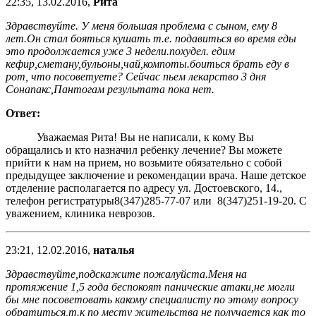
22:35, 13.02.2016,
Рита
Здравствуйте. У меня большая проблема с сыном, ему 8
лет.Он стал бояться кушать т.е. подавиться во время еды
это продолжается уже 3 недели.похудел. едим
кефир,сметану,бульоны,чай,компоты.боиться брать еду в
рот, что посоветуете? Сейчас пьем лекарство 3 дня
Сонапакс,Пантогам результата пока нет.
Ответ:
Уважаемая Рита! Вы не написали, к кому Вы
обращались и кто назначил ребенку лечение? Вы можете
прийти к нам на прием, но возьмите обязательно с собой
предыдущее заключение и рекомендации врача. Наше детское
отделение располагается по адресу ул. Достоевского, 14.,
телефон регистратуры8(347)285-77-07 или 8(347)251-19-20. С
уважением, клиника неврозов.
23:21, 12.02.2016,
наталья
Здравствуйте,подскажите пожалуйста.Меня на
протяжение 1,5 года беспокоят панические атаки,не могли
бы мне посоветовать какому специалисту по этому вопросу
обратиться,т.к по месту жительства не получается как то